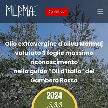
Contattaci
Olio extravergine d'oliva Mormaj
valutato 3 foglie massimo
riconoscimento
nella guida "Oli d'Italia" del
Gambero Rosso